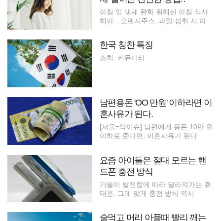
아침 입 냄새 완화 위해선 아침 식사
해야…오렌지주스, 과일 섭취 시 아
한국 칭찬 특징
출처: 커뮤니티
남편용돈 'OO 만원' 이하라면 이
혼사유가 된다.
[서울=막이슈] 남편에게 용돈 10만 원
이하로 준다면, 이혼사유가 된다
요즘 아이들은 절대 모르는 핸
드폰 충전 방식
기술이 발전함에 따라 달라져가는 휴
대폰. 그에 맞게 충전 방식 역시
술먹고 머리 아플때 빨리 깨는