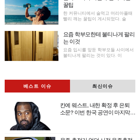
꿀팁
한 커뮤니티에서 술먹고 머리아플때
빨리 깨는 꿀팁이 게시되었다. 술
요즘 학부모한테 불티나게 팔리
는 이것
요즘 입시를 앞둔 학부모들 사이에서
불티나게 팔리는 것이 있다. 이
베스트 이슈
최신이슈
칸예 웨스트, 내한 확정 후 은퇴
소문? 이번 한국 공연이 마지막
무대?