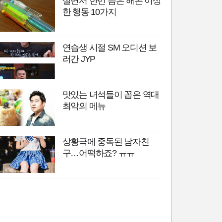
살면서 한번 쯤은 해본 이상
한 행동 10가지
연습생 시절 SM 오디션 보
러간 JYP
맛있는 녀석들이 꼽은 역대
최악의 메뉴
상황극에 중독된 남자친
구…어떡하죠? ㅠㅠ