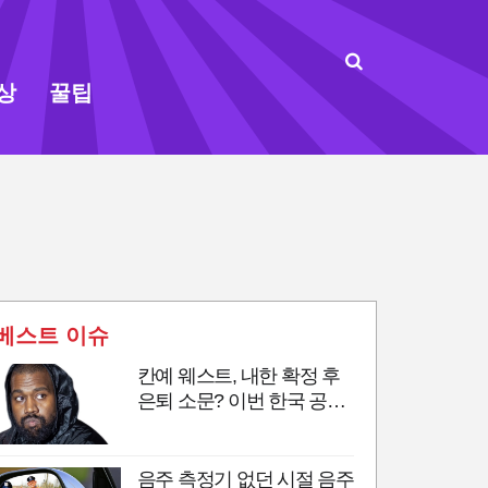
상
꿀팁
베스트 이슈
칸예 웨스트, 내한 확정 후
은퇴 소문? 이번 한국 공연
이 마지막 무대?
음주 측정기 없던 시절 음주