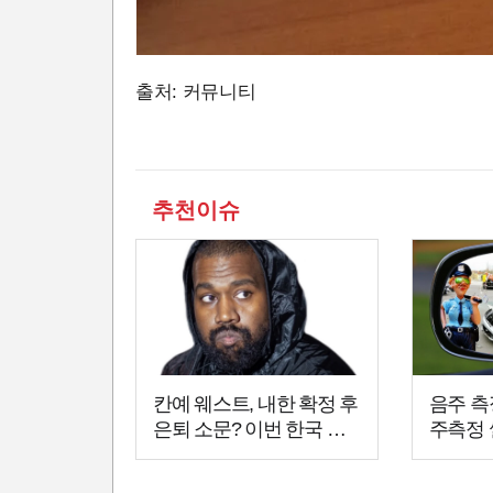
출처: 커뮤니티
추천이슈
칸예 웨스트, 내한 확정 후
음주 측
은퇴 소문? 이번 한국 공
주측정 
연이 마지막 무대?