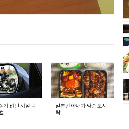
정기 없던 시절 음
일본인 아내가 싸준 도시
썰
락