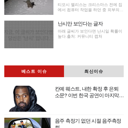
티모시 엘리스는 크리스마스 전에 집
에서 컴퓨터 작업을 하던 중 외부의
보
난시만 보인다는 글자
아래 글씨가 보인다면 난시일 확률이
높다.출처: 커뮤니티 캡처
베스트 이슈
최신이슈
칸예 웨스트, 내한 확정 후 은퇴
소문? 이번 한국 공연이 마지막
무대?
음주 측정기 없던 시절 음주측정
썰