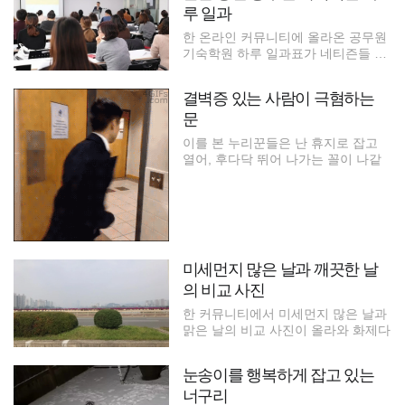
루 일과
한 온라인 커뮤니티에 올라온 공무원
기숙학원 하루 일과표가 네티즌들 사
이
결벽증 있는 사람이 극혐하는
문
이를 본 누리꾼들은 난 휴지로 잡고
열어, 후다닥 뛰어 나가는 꼴이 나같
미세먼지 많은 날과 깨끗한 날
의 비교 사진
한 커뮤니티에서 미세먼지 많은 날과
맑은 날의 비교 사진이 올라와 화제다
눈송이를 행복하게 잡고 있는
너구리