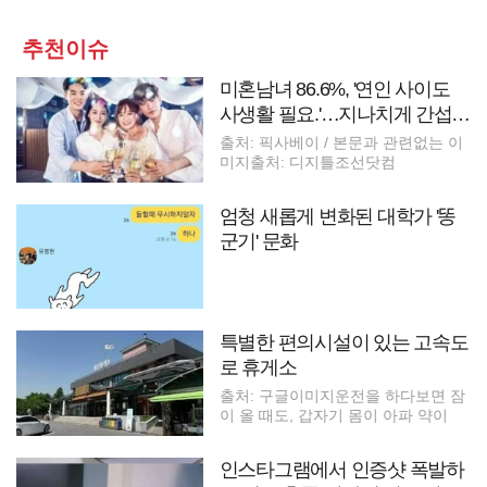
추천이슈
미혼남녀 86.6%, '연인 사이도
사생활 필요.'…지나치게 간섭
한다면?
출처: 픽사베이 / 본문과 관련없는 이
미지출처: 디지틀조선닷컴
엄청 새롭게 변화된 대학가 '똥
군기' 문화
특별한 편의시설이 있는 고속도
로 휴게소
출처: 구글이미지운전을 하다보면 잠
이 올 때도, 갑자기 몸이 아파 약이
인스타그램에서 인증샷 폭발하