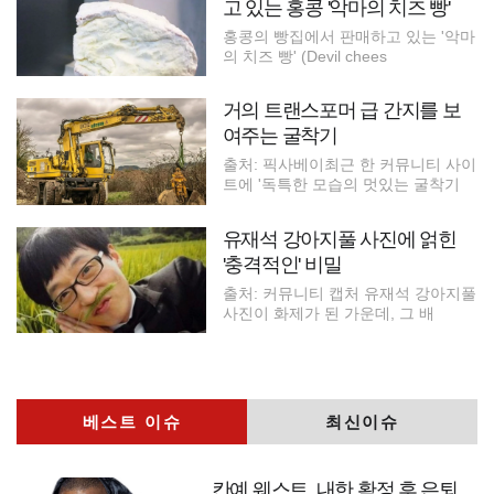
고 있는 홍콩 '악마의 치즈 빵'
홍콩의 빵집에서 판매하고 있는 '악마
의 치즈 빵' (Devil chees
거의 트랜스포머 급 간지를 보
여주는 굴착기
출처: 픽사베이최근 한 커뮤니티 사이
트에 '독특한 모습의 멋있는 굴착기
유재석 강아지풀 사진에 얽힌
'충격적인' 비밀
출처: 커뮤니티 캡처 유재석 강아지풀
사진이 화제가 된 가운데, 그 배
베스트 이슈
최신이슈
칸예 웨스트, 내한 확정 후 은퇴