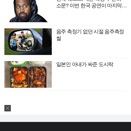
소문? 이번 한국 공연이 마지막
무대?
음주 측정기 없던 시절 음주측정
썰
일본인 아내가 싸준 도시락