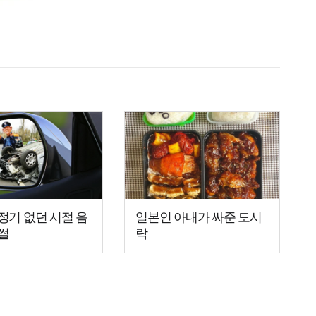
정기 없던 시절 음
일본인 아내가 싸준 도시
썰
락