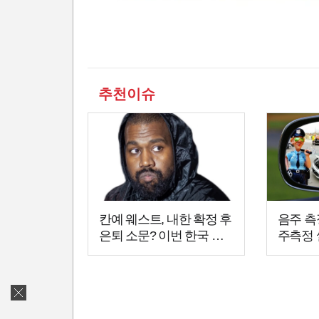
추천이슈
칸예 웨스트, 내한 확정 후
음주 측
은퇴 소문? 이번 한국 공
주측정 
연이 마지막 무대?