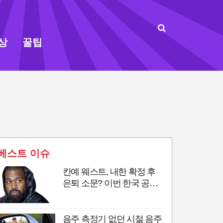
상
꿀팁
베스트 이슈
칸예 웨스트, 내한 확정 후
은퇴 소문? 이번 한국 공연
이 마지막 무대?
음주 측정기 없던 시절 음주