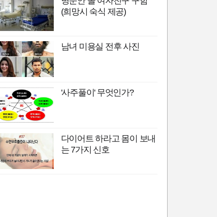
병문안 올 여자친구 구함
(희망시 숙식 제공)
남녀 미용실 전후 사진
'사주풀이' 무엇인가?
다이어트 하라고 몸이 보내
는 7가지 신호