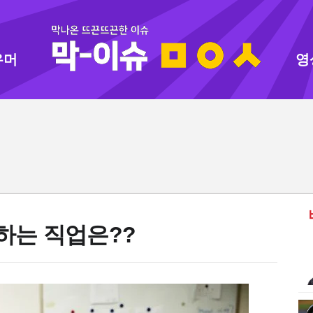
유머
영
하는 직업은??