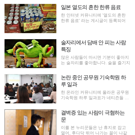
일본 열도의 흔한 한류 음료
한 인터넷 커뮤니티에 '열도의 흔한
한류 음료' 라는 게시글이 등록되어
술자리에서 담배 안 피는 사람
특징
많은 사람들이 마시면 기분이 좋아지
는 술자리를 좋아합니다. 술을 즐기지
논란 중인 공무원 기숙학원 하
루 일과
한 온라인 커뮤니티에 올라온 공무원
기숙학원 하루 일과표가 네티즌들 사
이
결벽증 있는 사람이 극혐하는
문
이를 본 누리꾼들은 난 휴지로 잡고
열어, 후다닥 뛰어 나가는 꼴이 나같