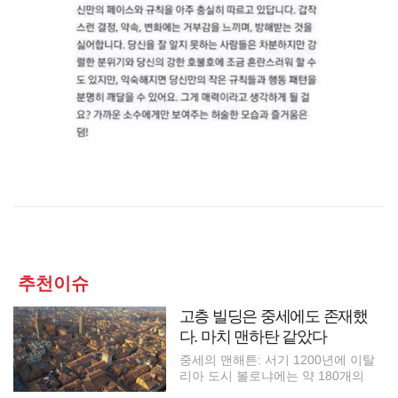
추천이슈
고층 빌딩은 중세에도 존재했
다. 마치 맨하탄 같았다
중세의 맨해튼: 서기 1200년에 이탈
리아 도시 볼로냐에는 약 180개의