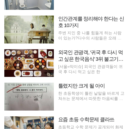
인간관계를 정리해야 한다는 신
호 10가지
주변 지인 중 나를 힘들게 하는 사람
이 있는가?다수의 사람들은 오래 알
고
외국인 관광객, '귀국 후 다시 먹
고 싶은 한국음식' 3위 불고기…
1위는?
[서울=막이슈] 외국인 관광객들이 귀
국 후 다시 먹고 싶은 한
틀렸지만 크게 될 아이
한 초등학생이 틀린 낱말을 바르게 고
쳐쓰는 문제에서 따뜻한 마음씨를 나
타
요즘 초등 수학문제 클라쓰
초등학교 수학 문제가 공개되어 화제