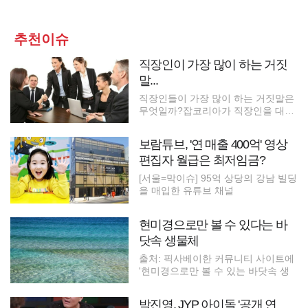
추천이슈
직장인이 가장 많이 하는 거짓
말...
직장인들이 가장 많이 하는 거짓말은
무엇일까?잡코리아가 직장인을 대상
으로
보람튜브, '연 매출 400억' 영상
편집자 월급은 최저임금?
[서울=막이슈] 95억 상당의 강남 빌딩
을 매입한 유튜브 채널
현미경으로만 볼 수 있다는 바
닷속 생물체
출처: 픽사베이한 커뮤니티 사이트에
'현미경으로만 볼 수 있는 바닷속 생
박진영, JYP 아이돌 '공개 연