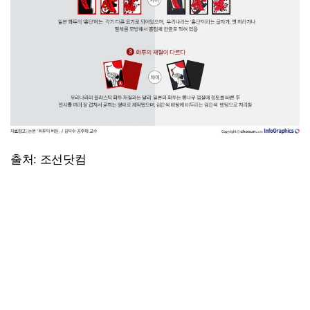
출처: 조선닷컴