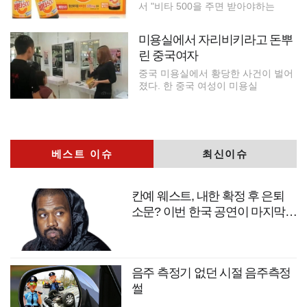
서 "비타 500을 주면 받아야하는
미용실에서 자리비키라고 돈뿌
린 중국여자
중국 미용실에서 황당한 사건이 벌어
졌다. 한 중국 여성이 미용실
베스트 이슈
최신이슈
칸예 웨스트, 내한 확정 후 은퇴
소문? 이번 한국 공연이 마지막
무대?
음주 측정기 없던 시절 음주측정
썰