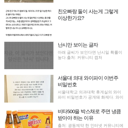
친오빠랑 둘이 사는게 그렇게
이상한가요?
난시만 보이는 글자
아래 글씨가 보인다면 난시일 확률이
높다.출처: 커뮤니티 캡처
서울대 의대 와이파이 이번주
비밀번호
서울대학교 의과대학 휴게실의 와이
파이 비밀번호가 공개돼 화제다. 와이
비타500을 박스채로 주면 냉큼
받아야 하는 이유
출처: 광동제약 한 인터넷 커뮤니티에