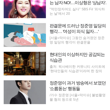
는 남자 NO!…이상형은 '상남자'.
"억만장자여도 싫다" SBS Fil '외식하
는 날'에서 20
판결문에 드러난 정준영 일당의
행각… '여성이 의식 잃자…'
[서울=막이슈] 그동안 숨겨졌던 정준
영 일당의 행각이 판결문을
현대인의 이상하지만 공감되는
식습관
출처: 픽사베이한 커뮤니티 사이트에
'현대인들의 식습관'이라며 한 장의
정준영이 과거 방송에서 보였던
'소름돋는' 행동들
/가수 정준영 [서울=막이슈] 불법촬영
물 혐의 등으로 5년