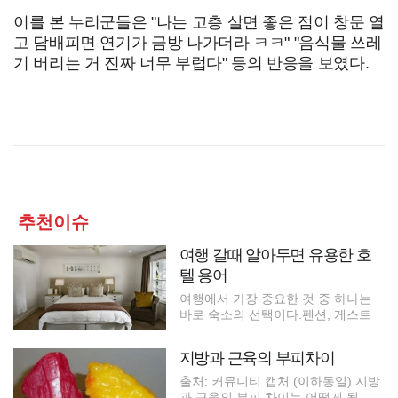
이를 본 누리군들은 "나는 고층 살면 좋은 점이 창문 열
고 담배피면 연기가 금방 나가더라 ㅋㅋ" "음식물 쓰레
기 버리는 거 진짜 너무 부럽다" 등의 반응을 보였다.
추천이슈
여행 갈때 알아두면 유용한 호
텔 용어
여행에서 가장 중요한 것 중 하나는
바로 숙소의 선택이다.펜션, 게스트
지방과 근육의 부피차이
출처: 커뮤니티 캡처 (이하동일) 지방
과 근육의 부피 차이는 어떻게 될