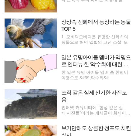
상상속 신화에서 등장하는 동물
TOP 5
1. 모비딕모비딕은 유명한 신화속의
동물으로 허먼 멜빌의 고전 소설 '모
일본 유명아이돌 멤버가 익명으
로 인터뷰 한 '악수회에 대한 본
심'
한 일본 유명 아이돌 멤버 중 한명이
익명으로 &#39;악수회&#
조작 같은 실제 신기한 사진모
음
인터넷 커뮤니티에 "합성 같은 실
제 사진들"이라는 게시글이 화제이다.
언뜻
보기만해도 상큼한 청포도 치킨
실사