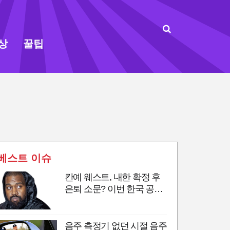
상
꿀팁
베스트 이슈
칸예 웨스트, 내한 확정 후
은퇴 소문? 이번 한국 공연
이 마지막 무대?
음주 측정기 없던 시절 음주