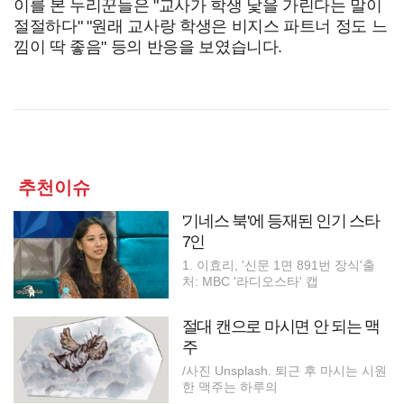
이를 본 누리꾼들은 "교사가 학생 낯을 가린다는 말이
절절하다" "원래 교사랑 학생은 비지스 파트너 정도 느
낌이 딱 좋음" 등의 반응을 보였습니다.
추천이슈
'기네스 북'에 등재된 인기 스타
7인
1. 이효리, '신문 1면 891번 장식'출
처: MBC '라디오스타' 캡
절대 캔으로 마시면 안 되는 맥
주
/사진 Unsplash. 퇴근 후 마시는 시원
한 맥주는 하루의