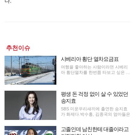
다.
추천이슈
시베리아 횡단 열차요금표
여행을 좋아하는 사람이라면 시베리
아 횡단열차를 한번쯤 타보고 싶은 로
망을
평생 돈 걱정 없이 살 수 있었던
송지효
SBS 미운우리새끼에 출연한 송지효
가 화제다.박수홍, 김종국의 엄마들은
고졸인데 남친한테 대졸이라고