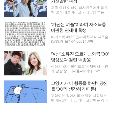
거짓말한 여성
고졸 출신 여성이 남자친구에게 의도
치 않게 대졸이라고 거짓말을 하는 상
황
"가난은 벼슬"이라며 저소득층
비판한 연세대 학생
페이스북 &#39;연세대학교 대나무숲
&#39;에 올라온 66014번째
'여신' 소유진 모르게…외국 'OO'
영상보다 걸린 백종원
심상치 않은 표정으로"서재에서 무언
가 감상 중…"[서울=막이슈] SBS
고양이가 이 행동을 하면? 당신
을 'OO'라 생각하기 때문!
고양이는 강아지와 더불어 사랑받는
반려동물이다. 그러나 고양이는 강아