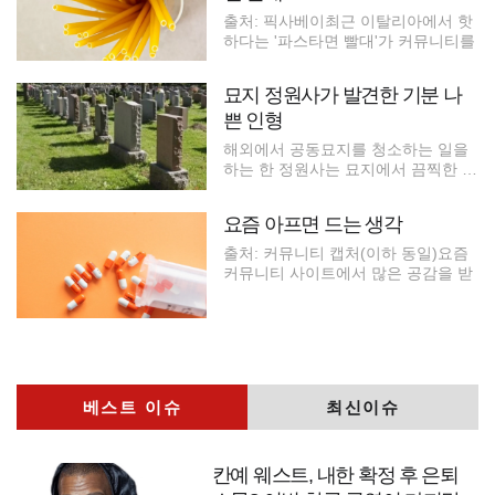
출처: 픽사베이최근 이탈리아에서 핫
하다는 '파스타면 빨대'가 커뮤니티를
묘지 정원사가 발견한 기분 나
쁜 인형
해외에서 공동묘지를 청소하는 일을
하는 한 정원사는 묘지에서 끔찍한 것
을
요즘 아프면 드는 생각
출처: 커뮤니티 캡처(이하 동일)요즘
커뮤니티 사이트에서 많은 공감을 받
베스트 이슈
최신이슈
칸예 웨스트, 내한 확정 후 은퇴