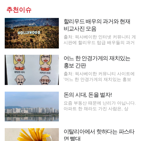
추천이슈
할리우드 배우의 과거와 현재
비교사진 모음
출처: 픽사베이한 인터넷 커뮤니티 게
시판에 할리우드 탑급 배우들의 과거
어느 한 안경가게의 재치있는
홍보 간판
출처: 픽사베이한 커뮤니티 사이트에
'어느 한 안경가게의 재치있는 홍보
돈의 시대, 돈을 벌자!
요즘 부동산 때문에 난리가 아닙니다.
아파트 한 채라도 가진 사람은, 상
이탈리아에서 핫하다는 파스타
면 빨대