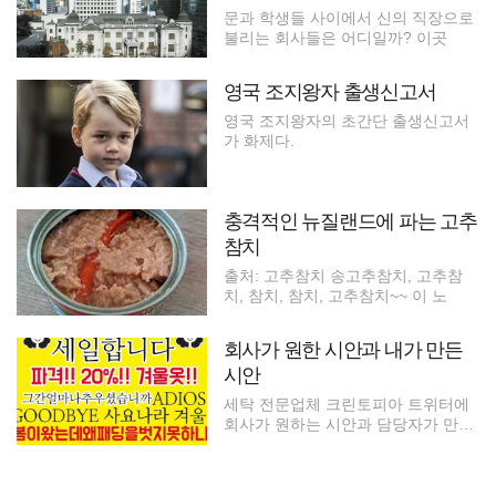
문과 학생들 사이에서 신의 직장으로
불리는 회사들은 어디일까? 이곳
영국 조지왕자 출생신고서
영국 조지왕자의 초간단 출생신고서
가 화제다.
충격적인 뉴질랜드에 파는 고추
참치
출처: 고추참치 송고추참치, 고추참
치, 참치, 참치, 고추참치~~ 이 노
회사가 원한 시안과 내가 만든
시안
세탁 전문업체 크린토피아 트위터에
회사가 원하는 시안과 담당자가 만든
시