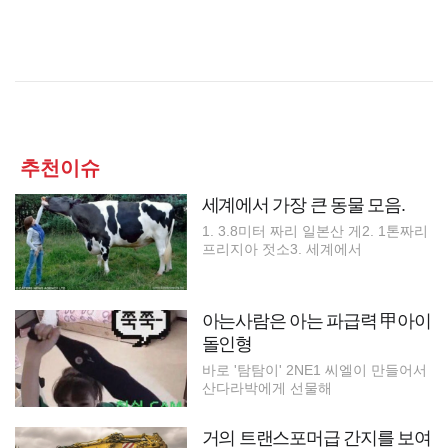
추천이슈
세계에서 가장 큰 동물 모음.
1. 3.8미터 짜리 일본산 게2. 1톤짜리
프리지아 젓소3. 세계에서
아는사람은 아는 파급력 甲아이
돌인형
바로 '탐탐이' 2NE1 씨엘이 만들어서
산다라박에게 선물해
거의 트랜스포머급 간지를 보여