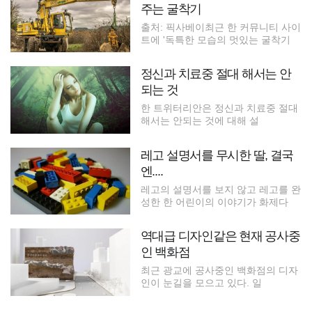
주는 굴착기
출처: 픽사베이최근 한 커뮤니티 사이
트에 '독특한 모습의 멋있는 굴착기
정신과 치료중 절대 해서는 안
되는 것
한 트위터리안은 정신과 치료중 절대
해서는 안되는 것에 대해 설
레고 설명서를 무시한 딸, 결국
엔....
레고의 설명서를 보지 않고 레고를 완
성한 한 어린이의 이야기가 화제다
역대급 디자인같은 현재 공사중
인 백화점
최근 광교에 공사중인 백화점의 디자
인이 눈길을 모으고 있다. 일